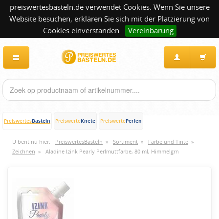
preiswertesbasteln.de verwendet Cookies. Wenn Sie unsere
Website besuchen, erklären Sie sich mit der Platzierung von
Cookies einverstanden.
Vereinbarung
Basteln
Knete
Perlen
Preiswertes
Preiswerte
Preiswerte
U bent nu hier:
PreiswertesBasteln
»
Sortiment
»
Farbe und Tinte
»
Zeichnen
»
Aladine Izink Pearly Perlmuttfarbe, 80 ml, Himmelgrn