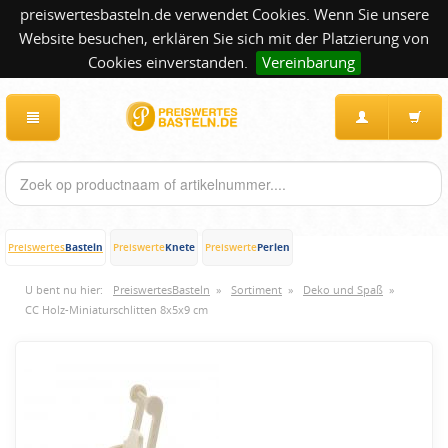
preiswertesbasteln.de verwendet Cookies. Wenn Sie unsere
Website besuchen, erklären Sie sich mit der Platzierung von
Cookies einverstanden.
Vereinbarung
Basteln
Knete
Perlen
Preiswertes
Preiswerte
Preiswerte
U bent nu hier:
PreiswertesBasteln
»
Sortiment
»
Deko und Spaß
»
CC Holz-Miniaturschlitten 8x5x9 cm