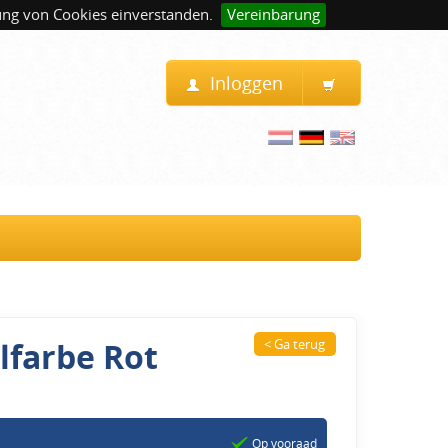
ung von Cookies einverstanden.
Vereinbarung
Inloggen
lfarbe Rot
< Ga terug
Op vooraad