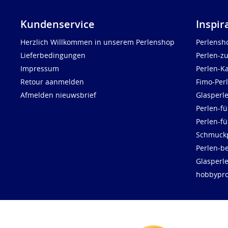
Kundenservice
Inspir
Herzlich Willkommen in unserem Perlenshop
Perlensh
Lieferbedingungen
Perlen-z
Impressum
Perlen-K
Retour aanmelden
Fimo-Per
Afmelden nieuwsbrief
Glasperl
Perlen-fü
Perlen-f
Schmuck
Perlen-be
Glasperl
hobbypro