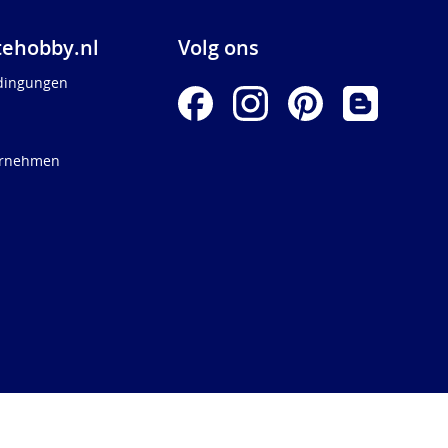
ehobby.nl
Volg ons
dingungen
ernehmen