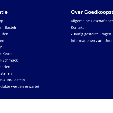
atie
Over Goedkoopst
op
Allgemeine Geschäftsbe
um-Basteln
Kontakt
aufen
?Häufig gestellte Fragen
len
Informationen zum Unt
en
r-Ketten
ür-Schmuck
perlen
stellen
en-zum-Basteln
dukte werden erwartet