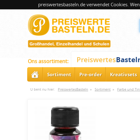
preiswertesbasteln.de verwendet Cookies. Wenn
Bastel
Preiswertes
Ons assortiment:
Sortiment
Pre-order
Kreativsets
U bent nu hier:
PreiswertesBasteln
»
Sortiment
»
Farbe und Tin