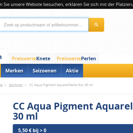
 Sie unsere Website besuchen, erklären Sie sich mit der Platzier
n
Preiswerte
Knete
Preiswerte
Perlen
Merken
Seizoenen
Aktie
te
»
Zeichnen
»
CC Aqua Pigment Aquarellfarbe Rot 30 ml
CC Aqua Pigment Aquarel
30 ml
5,50 € bij > 0