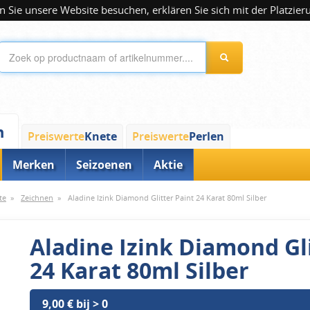
 Sie unsere Website besuchen, erklären Sie sich mit der Platzier
n
Preiswerte
Knete
Preiswerte
Perlen
Merken
Seizoenen
Aktie
te
»
Zeichnen
»
Aladine Izink Diamond Glitter Paint 24 Karat 80ml Silber
Aladine Izink Diamond Gli
24 Karat 80ml Silber
9,00 € bij > 0