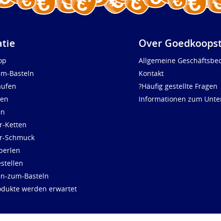
atie
Over Goedkoopst
op
Allgemeine Geschäftsbe
um-Basteln
Kontakt
aufen
?Häufig gestellte Fragen
len
Informationen zum Unt
en
r-Ketten
ür-Schmuck
perlen
stellen
en-zum-Basteln
dukte werden erwartet