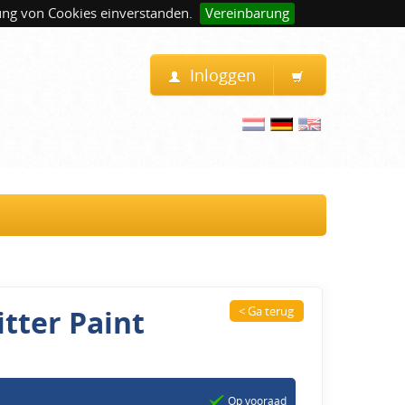
ung von Cookies einverstanden.
Vereinbarung
Inloggen
tter Paint
< Ga terug
Op vooraad