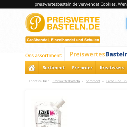
preiswertesbasteln.de verwendet Cookies. Wenn
Bastel
Preiswertes
Ons assortiment:
Sortiment
Pre-order
Kreativsets
U bent nu hier:
PreiswertesBasteln
»
Sortiment
»
Farbe und Tin