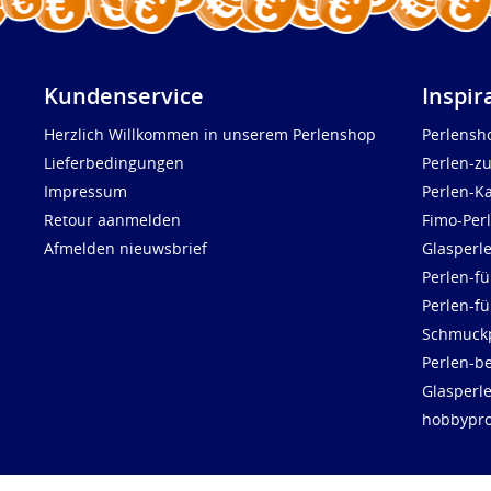
Kundenservice
Inspir
Herzlich Willkommen in unserem Perlenshop
Perlensh
Lieferbedingungen
Perlen-z
Impressum
Perlen-K
Retour aanmelden
Fimo-Per
Afmelden nieuwsbrief
Glasperl
Perlen-fü
Perlen-f
Schmuck
Perlen-be
Glasperl
hobbypro