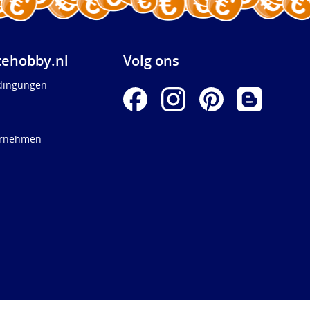
ehobby.nl
Volg ons
dingungen
ernehmen