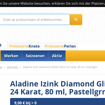
 Sie unsere Website besuchen, erklären Sie sich mit der Platzier
n
Preiswerte
Knete
Preiswerte
Perlen
Merken
Seizoenen
Aktie
te
»
Zeichnen
»
Aladine Izink Diamond Glitter Paint 24 Karat, 80 ml, Pastellgrn
Aladine Izink Diamond Gli
24 Karat, 80 ml, Pastellgr
9,00 € bij > 0