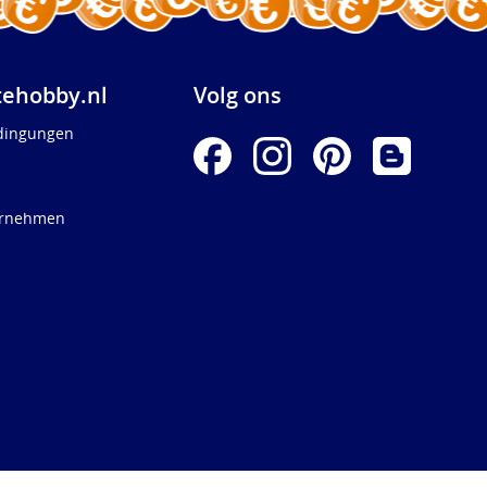
ehobby.nl
Volg ons
dingungen
ernehmen