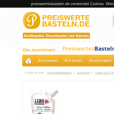
preiswertesbasteln.de verwendet Cookies. Wenn
Bastel
Preiswertes
Ons assortiment:
Sortiment
Pre-order
Kreativsets
U bent nu hier:
PreiswertesBasteln
»
Sortiment
»
Farbe und Tin