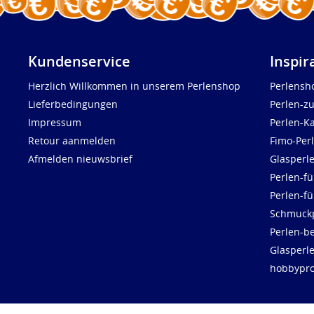
Kundenservice
Inspir
Herzlich Willkommen in unserem Perlenshop
Perlensh
Lieferbedingungen
Perlen-z
Impressum
Perlen-K
Retour aanmelden
Fimo-Per
Afmelden nieuwsbrief
Glasperl
Perlen-fü
Perlen-f
Schmuck
Perlen-be
Glasperl
hobbypro