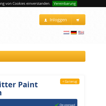
ung von Cookies einverstanden.
Vereinbarung
Inloggen
tter Paint
< Ga terug
n
Op vooraad