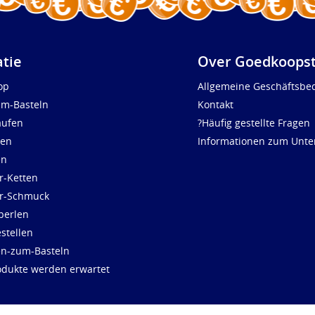
atie
Over Goedkoopst
op
Allgemeine Geschäftsbe
um-Basteln
Kontakt
aufen
?Häufig gestellte Fragen
len
Informationen zum Unt
en
r-Ketten
ür-Schmuck
perlen
stellen
en-zum-Basteln
dukte werden erwartet