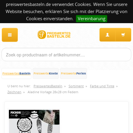
preiswertesbasteln.de verwendet Cookies. Wenn Sie unsere
Website besuchen, erklären Sie sich mit der Platzierung von
Cookies einverstanden.
Vereinbarung
Basteln
Knete
Perlen
Preiswertes
Preiswerte
Preiswerte
U bent nu hier:
PreiswertesBasteln
»
Sortiment
»
Farbe und Tinte
»
Zeichnen
»
Aladine Vorlage 28x28 cm Federn