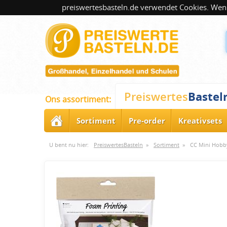
preiswertesbasteln.de verwendet Cookies. Wenn
Bastel
Preiswertes
Ons assortiment:
Sortiment
Pre-order
Kreativsets
U bent nu hier:
PreiswertesBasteln
»
Sortiment
»
CC Mini Hobby