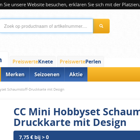
 Sie unsere Website besuchen, erklären Sie sich mit der Platzier
n
Preiswerte
Knete
Preiswerte
Perlen
Merken
Seizoenen
Aktie
set Schaumstoff-Druckkarte mit Design
CC Mini Hobbyset Schaum
Druckkarte mit Design
7,75 € bij > 0