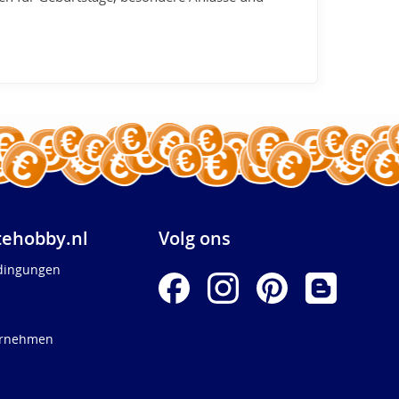
ehobby.nl
Volg ons
dingungen
ernehmen