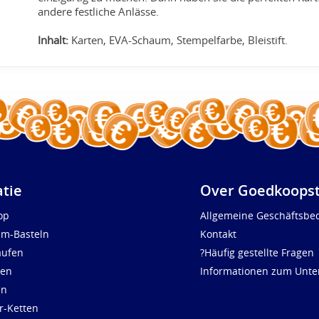
andere festliche Anlässe.
Inhalt:
Karten, EVA-Schaum, Stempelfarbe, Bleistift.
atie
Over Goedkoopst
op
Allgemeine Geschäftsbe
um-Basteln
Kontakt
aufen
?Häufig gestellte Fragen
len
Informationen zum Unt
en
r-Ketten