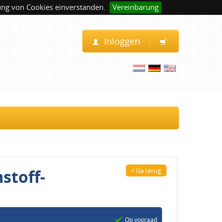
ung von Cookies einverstanden.
Vereinbarung
Inloggen
stoff-
< Ga terug
Op vooraad