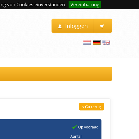
ung von Cookies einverstanden.
Vereinbarung
Inloggen
< Ga terug
Op vooraad
Aantal