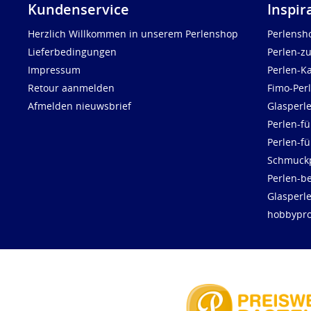
Kundenservice
Inspir
Herzlich Willkommen in unserem Perlenshop
Perlensh
Lieferbedingungen
Perlen-z
Impressum
Perlen-K
Retour aanmelden
Fimo-Per
Afmelden nieuwsbrief
Glasperl
Perlen-fü
Perlen-f
Schmuck
Perlen-be
Glasperl
hobbypro