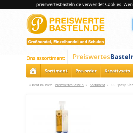
preiswertesbasteln.de verwendet Cookies. Wenn
Bastel
Preiswertes
Ons assortiment:
Sortiment
Pre-order
Kreativsets
U bent nu hier:
PreiswertesBasteln
»
Sortiment
»
CC Epoxy Kle