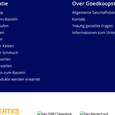
atie
Over Goedkoopst
op
Allgemeine Geschäftsbe
um-Basteln
Kontakt
aufen
?Häufig gestellte Fragen
len
Informationen zum Unt
en
r-Ketten
ür-Schmuck
perlen
stellen
en-zum-Basteln
dukte werden erwartet