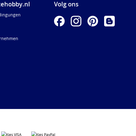
ehobby.nl
Volg ons
dingungen
ernehmen