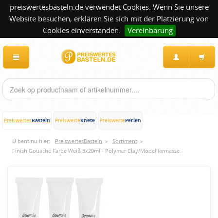
preiswertesbasteln.de verwendet Cookies. Wenn Sie unsere
Website besuchen, erklären Sie sich mit der Platzierung von
Cookies einverstanden.
Vereinbarung
Basteln
Knete
Perlen
Preiswertes
Preiswerte
Preiswerte
U bent nu hier:
PreiswertesBasteln
»
Sortiment
»
Finish Gouache Farbe Weiß 3x20ml - Polymer Clay/Modelliermasse.