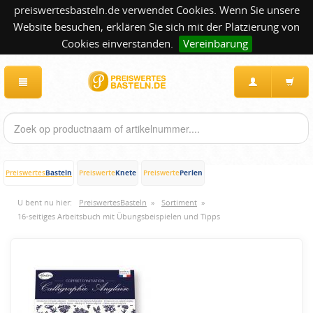
preiswertesbasteln.de verwendet Cookies. Wenn Sie unsere
Website besuchen, erklären Sie sich mit der Platzierung von
Cookies einverstanden.
Vereinbarung
Basteln
Knete
Perlen
Preiswertes
Preiswerte
Preiswerte
U bent nu hier:
PreiswertesBasteln
»
Sortiment
»
16-seitiges Arbeitsbuch mit Übungsbeispielen und Tipps