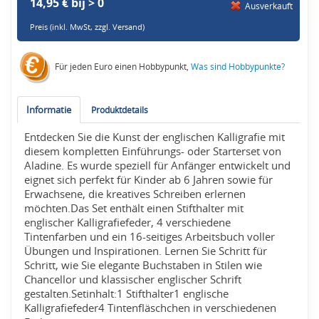
14,95 € bij > 0
Ausverkauft
Preis (inkl. MwSt,
zzgl. Versand
)
Für jeden Euro einen Hobbypunkt,
Was sind Hobbypunkte?
Informatie
Produktdetails
Entdecken Sie die Kunst der englischen Kalligrafie mit
diesem kompletten Einführungs- oder Starterset von
Aladine. Es wurde speziell für Anfänger entwickelt und
eignet sich perfekt für Kinder ab 6 Jahren sowie für
Erwachsene, die kreatives Schreiben erlernen
möchten.Das Set enthält einen Stifthalter mit
englischer Kalligrafiefeder, 4 verschiedene
Tintenfarben und ein 16-seitiges Arbeitsbuch voller
Übungen und Inspirationen. Lernen Sie Schritt für
Schritt, wie Sie elegante Buchstaben in Stilen wie
Chancellor und klassischer englischer Schrift
gestalten.Setinhalt:1 Stifthalter1 englische
Kalligrafiefeder4 Tintenfläschchen in verschiedenen