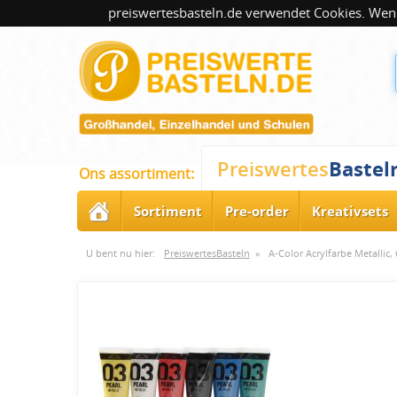
preiswertesbasteln.de verwendet Cookies. Wenn
Bastel
Preiswertes
Ons assortiment:
Sortiment
Pre-order
Kreativsets
U bent nu hier:
PreiswertesBasteln
»
A-Color Acrylfarbe Metallic