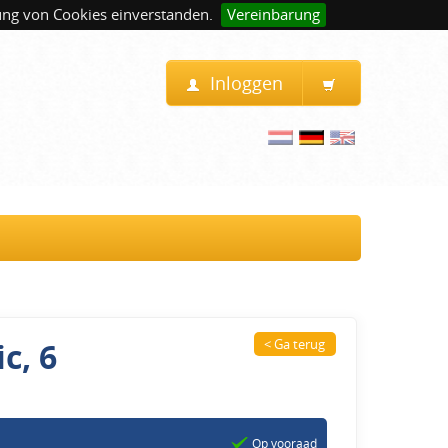
ung von Cookies einverstanden.
Vereinbarung
Inloggen
c, 6
< Ga terug
Op vooraad