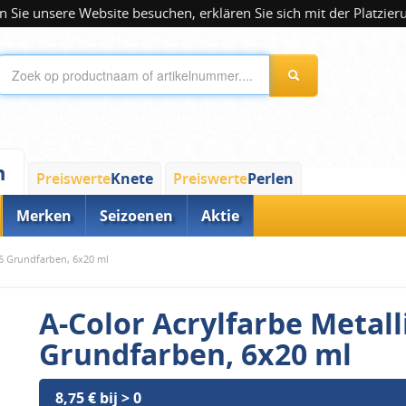
 Sie unsere Website besuchen, erklären Sie sich mit der Platzier
n
Preiswerte
Knete
Preiswerte
Perlen
Merken
Seizoenen
Aktie
, 6 Grundfarben, 6x20 ml
A-Color Acrylfarbe Metalli
Grundfarben, 6x20 ml
8,75 € bij > 0