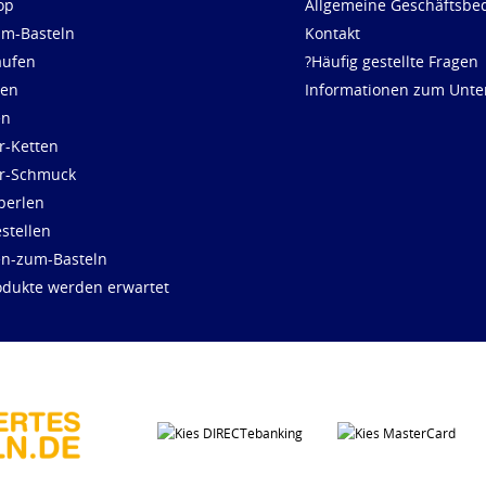
op
Allgemeine Geschäftsbe
um-Basteln
Kontakt
aufen
?Häufig gestellte Fragen
len
Informationen zum Unt
en
r-Ketten
ür-Schmuck
perlen
stellen
en-zum-Basteln
dukte werden erwartet