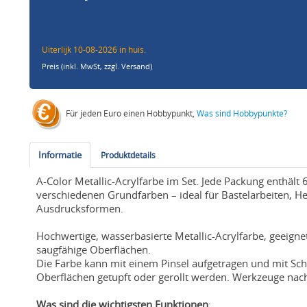
Uiterlijk 10-08-2026 in huis.
Preis (inkl. MwSt,
zzgl. Versand
)
Für jeden Euro einen Hobbypunkt,
Was sind Hobbypunkte?
Informatie
Produktdetails
A-Color Metallic-Acrylfarbe im Set. Jede Packung enthält 6
verschiedenen Grundfarben – ideal für Bastelarbeiten, H
Ausdrucksformen.
Hochwertige, wasserbasierte Metallic-Acrylfarbe, geeigne
saugfähige Oberflächen.
Die Farbe kann mit einem Pinsel aufgetragen und mit Sc
Oberflächen getupft oder gerollt werden. Werkzeuge n
Was sind die wichtigsten Funktionen
: