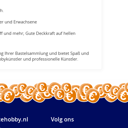
sh.
nder und Erwachsene
off und mehr; Gute Deckkraft auf hellen
rung Ihrer Bastelsammlung und bietet Spaß und
obbykünstler und professionelle Künstler.
ehobby.nl
Volg ons