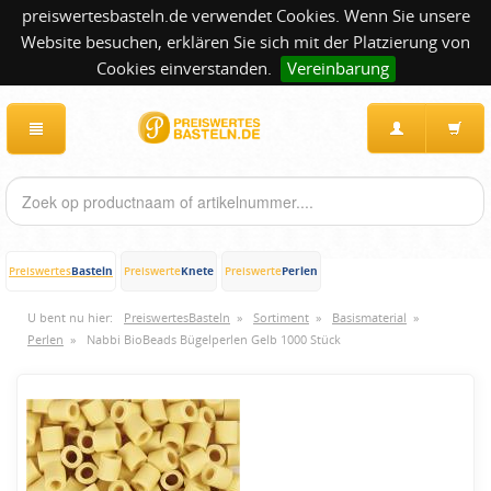
preiswertesbasteln.de verwendet Cookies. Wenn Sie unsere
Website besuchen, erklären Sie sich mit der Platzierung von
Cookies einverstanden.
Vereinbarung
Basteln
Knete
Perlen
Preiswertes
Preiswerte
Preiswerte
U bent nu hier:
PreiswertesBasteln
»
Sortiment
»
Basismaterial
»
Perlen
»
Nabbi BioBeads Bügelperlen Gelb 1000 Stück