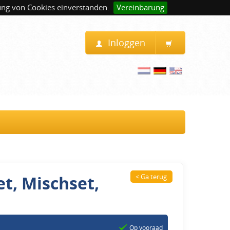
ung von Cookies einverstanden.
Vereinbarung
Inloggen
t, Mischset,
< Ga terug
Op vooraad