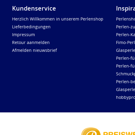
Kundenservice
Inspir
Herzlich Willkommen in unserem Perlenshop
Perlensh
Lieferbedingungen
Perlen-z
Impressum
Perlen-K
Retour aanmelden
Fimo-Per
Afmelden nieuwsbrief
Glasperl
Perlen-fü
Perlen-f
Schmuck
Perlen-be
Glasperl
hobbypro