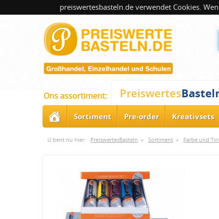
preiswertesbasteln.de verwendet Cookies. Wenn
Bastel
Preiswertes
Ons assortiment:
Sortiment
Pre-order
Kreativsets
U bent nu hier:
PreiswertesBasteln
»
Sortiment
»
Farbe und Tin