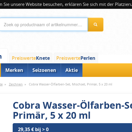
 Sie unsere Website besuchen, erklären Sie sich mit der Platzier
n
Preiswerte
Knete
Preiswerte
Perlen
Merken
Seizoenen
Aktie
te
»
Zeichnen
»
Cobra Wasser-Ölfarben-Set, Mischset, Primär, 5 x 20 ml
Cobra Wasser-Ölfarben-Se
Primär, 5 x 20 ml
29,35 € bij > 0