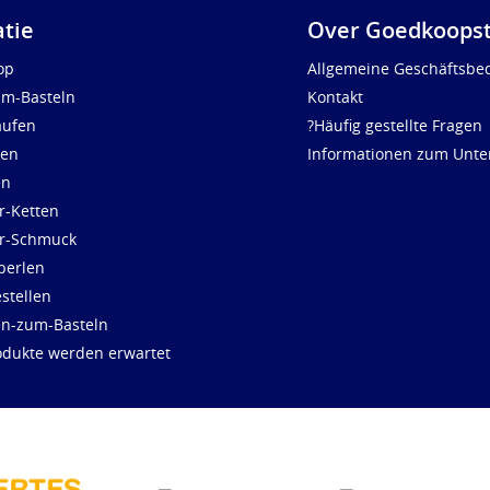
atie
Over Goedkoopst
op
Allgemeine Geschäftsbe
um-Basteln
Kontakt
aufen
?Häufig gestellte Fragen
len
Informationen zum Unt
en
r-Ketten
ür-Schmuck
perlen
stellen
en-zum-Basteln
dukte werden erwartet