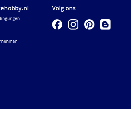
ehobby.nl
Volg ons
dingungen
ernehmen