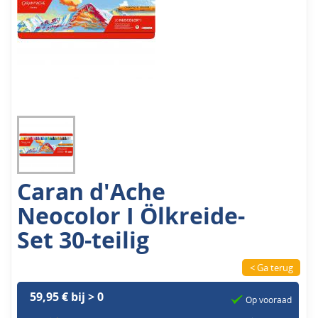
Caran d'Ache
Neocolor I Ölkreide-
Set 30-teilig
< Ga terug
59,95 € bij > 0
Op vooraad