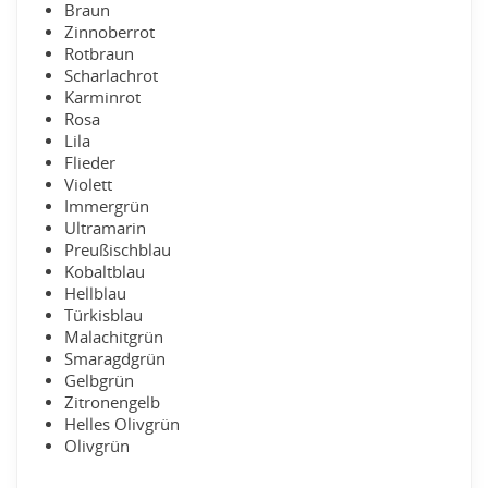
Braun
Zinnoberrot
Rotbraun
Scharlachrot
Karminrot
Rosa
Lila
Flieder
Violett
Immergrün
Ultramarin
Preußischblau
Kobaltblau
Hellblau
Türkisblau
Malachitgrün
Smaragdgrün
Gelbgrün
Zitronengelb
Helles Olivgrün
Olivgrün