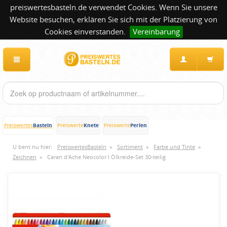
preiswertesbasteln.de verwendet Cookies. Wenn Sie unsere
Website besuchen, erklären Sie sich mit der Platzierung von
Cookies einverstanden.
Vereinbarung
Basteln
Knete
Perlen
Preiswertes
Preiswerte
Preiswerte
U bent nu hier:
PreiswertesBasteln
»
Sortiment
»
Farbe und Tinte
»
Zeichnen
»
Caran d'Ache Neocolor I Ölkreide-Set 30-teilig