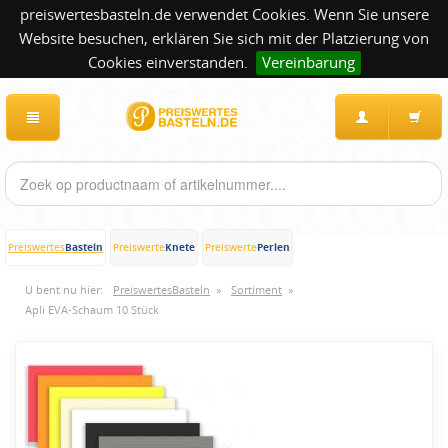
preiswertesbasteln.de verwendet Cookies. Wenn Sie unsere
Website besuchen, erklären Sie sich mit der Platzierung von
Cookies einverstanden.
Vereinbarung
Basteln
Knete
Perlen
Preiswertes
Preiswerte
Preiswerte
U bent nu hier:
PreiswertesBasteln
»
Sortiment
»
Apli EVA-Schaum 10 Stück