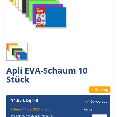
Apli EVA-Schaum 10
Stück
< Ga terug
14,95 € bij > 0
Op vooraad
Uiterlijk 11-08-2026 in huis.
Aantal
Preis (inkl. MwSt,
zzgl. Versand
)