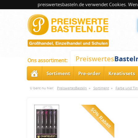
preiswertesbasteln.de verwendet Cookies. Wenn
Bastel
Preiswertes
Ons assortiment:
Sortiment
Pre-order
Kreativsets
U bent nu hier:
PreiswertesBasteln
»
Sortiment
»
Farbe und Tin
50% Rabatt