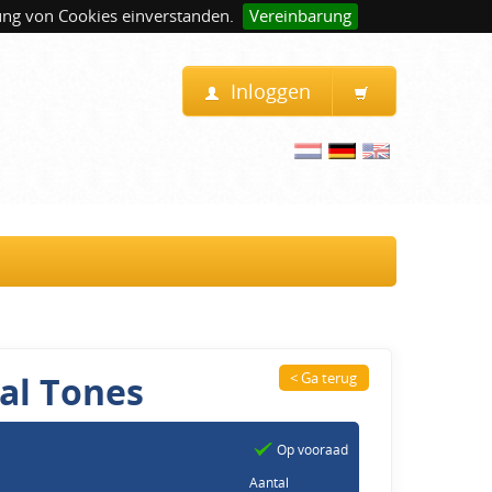
ung von Cookies einverstanden.
Vereinbarung
Inloggen
al Tones
< Ga terug
Op vooraad
Aantal