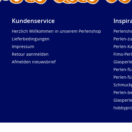
Kundenservice
Inspir
Herzlich Willkommen in unserem Perlenshop
Perlensh
Lieferbedingungen
Perlen-z
Impressum
Perlen-K
Retour aanmelden
Fimo-Per
Afmelden nieuwsbrief
Glasperl
Perlen-fü
Perlen-f
Schmuck
Perlen-be
Glasperl
hobbypro