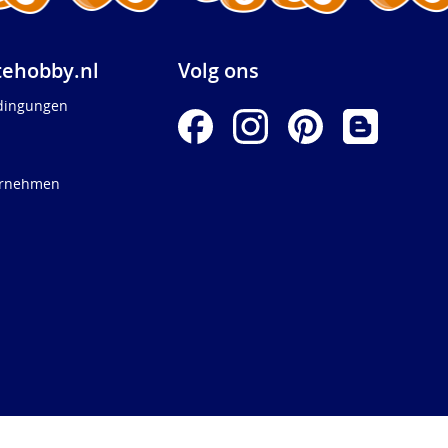
ehobby.nl
Volg ons
dingungen
ernehmen