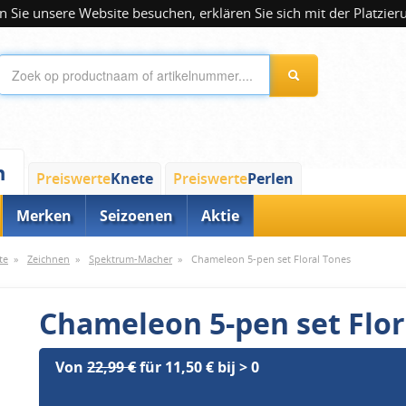
 Sie unsere Website besuchen, erklären Sie sich mit der Platzier
n
Preiswerte
Knete
Preiswerte
Perlen
Merken
Seizoenen
Aktie
te
»
Zeichnen
»
Spektrum-Macher
»
Chameleon 5-pen set Floral Tones
Chameleon 5-pen set Flor
Von
22,99 €
für 11,50 € bij > 0