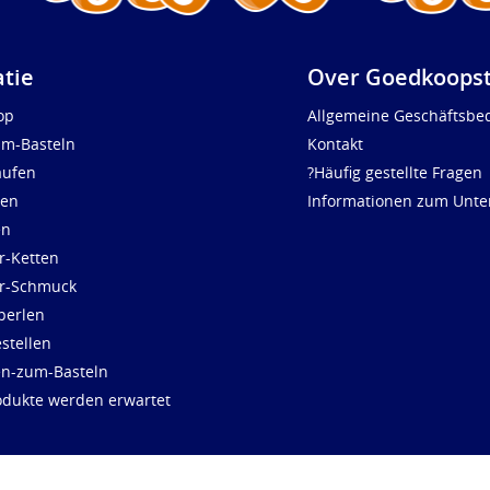
atie
Over Goedkoopst
op
Allgemeine Geschäftsbe
um-Basteln
Kontakt
aufen
?Häufig gestellte Fragen
len
Informationen zum Unt
en
r-Ketten
ür-Schmuck
perlen
stellen
en-zum-Basteln
dukte werden erwartet