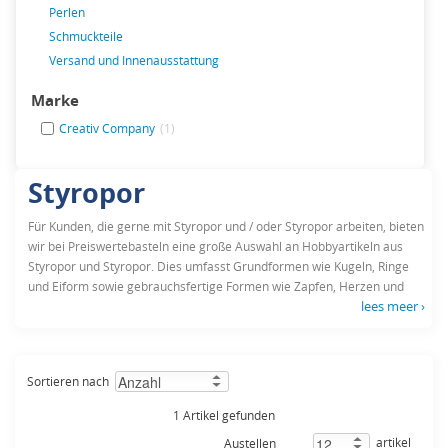
Perlen
Schmuckteile
Versand und Innenausstattung
Marke
Creativ Company
(1)
Styropor
Für Kunden, die gerne mit Styropor und / oder Styropor arbeiten, bieten
wir bei Preiswertebasteln eine große Auswahl an Hobbyartikeln aus
Styropor und Styropor. Dies umfasst Grundformen wie Kugeln, Ringe
und Eiform sowie gebrauchsfertige Formen wie Zapfen, Herzen und
lees meer ›
Tiere. Damit bieten wir Ihren Kunden viel Inspiration, um sie zu
wunderschönen dreidimensionalen Kunstobjekten zu bearbeiten!
Sie können diese Styropor- / Styropor-Artikel natürlich auf vielen Arten
Sortieren nach
bearbeiten. Zum Beispiel mit Filz-Schaum-Federn, aber auch Malen ist
eine gute Option. Denken Sie daran, dass Sie dies mit Farbe auf
1 Artikel gefunden
Wasserbasis tun. Sie können Styropor auch mit Tapeten oder anderen
schönen Blättern Papier dekorieren.
artikel
Austellen