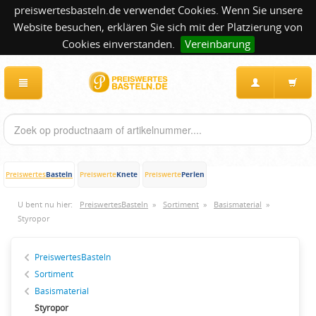
preiswertesbasteln.de verwendet Cookies. Wenn Sie unsere
Website besuchen, erklären Sie sich mit der Platzierung von
Cookies einverstanden.
Vereinbarung
Basteln
Knete
Perlen
Preiswertes
Preiswerte
Preiswerte
U bent nu hier:
PreiswertesBasteln
»
Sortiment
»
Basismaterial
»
Styropor
PreiswertesBasteln
Sortiment
Basismaterial
Styropor