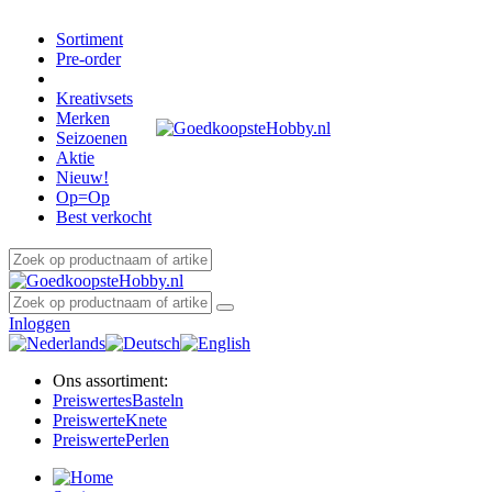
Sortiment
Pre-order
Kreativsets
Merken
Seizoenen
Aktie
Nieuw!
Op=Op
Best verkocht
Inloggen
Ons assortiment:
Preiswertes
Basteln
Preiswerte
Knete
Preiswerte
Perlen