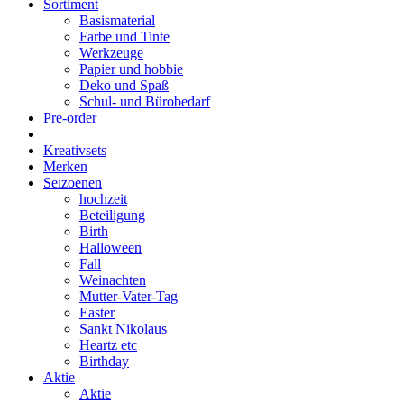
Sortiment
Basismaterial
Farbe und Tinte
Werkzeuge
Papier und hobbie
Deko und Spaß
Schul- und Bürobedarf
Pre-order
Kreativsets
Merken
Seizoenen
hochzeit
Beteiligung
Birth
Halloween
Fall
Weinachten
Mutter-Vater-Tag
Easter
Sankt Nikolaus
Heartz etc
Birthday
Aktie
Aktie